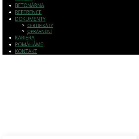
BETONÁRNA
REFERENCE
DOKUMENTY
CERTIFIKÁTY
OPRÁVNĚNÍ
KARIÉRA
POMÁHÁME
KONTAKT