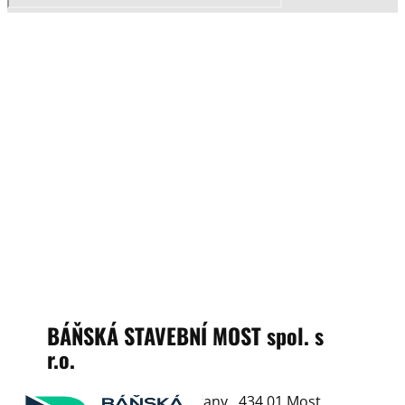
BÁŇSKÁ STAVEBNÍ MOST spol. s
r.o.
Třebušická 178, Komořany, 434 01 Most