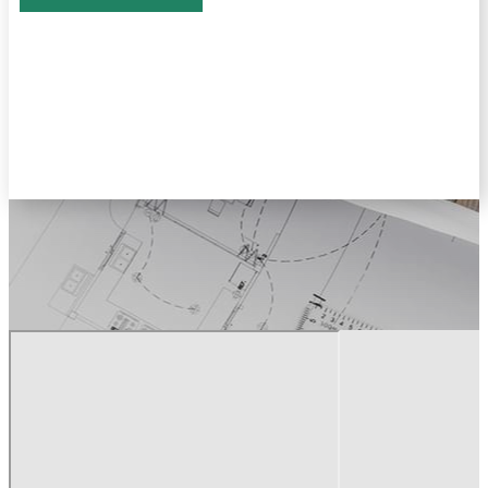
MECHANIZACE
(ZEMNÍ PRÁCE)
Provádění zemních prací vlastní
mechanizací.